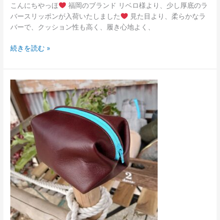
こんにちやっほ
福岡のブランド リベロ様より、少し厚底のラ
バースリッポンが入荷いたしました
見た目より、柔らかなラ
バーで、クッション性も高く、履き心地よく、
続きを読む »
コ
ロ
コ
ロ
ポ
ー
チ
プ
レ
ゼ
ン
ト