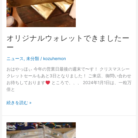
で
き
ま
し
た
オリジナルウォレットできましたー
ー
ー
ー
ニュース
,
未分類
/
kozuhemon
おはやっほぃ 今年の営業日最後の週末で〜す！ クリスマスシー
クレットセールもあと3日となりました！ ご来店、御問い合わせ
お待ちしております
ところで、、、 2024年1月1日は、一粒万
倍と
続きを読む »
間
違