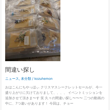
い
探
し
間違い探し
ニュース
,
未分類
/
kozuhemon
おはこんにちやっほぃ クリスマスシークレットセールが、今一
盛り上がりに欠けておりまして、、、、 イベントミッションを
追加させて頂きま〜す 笑 久々の間違い探し〜〜〜 二つの動画の
中に、7つ違いがあります！ 今回は、チョー