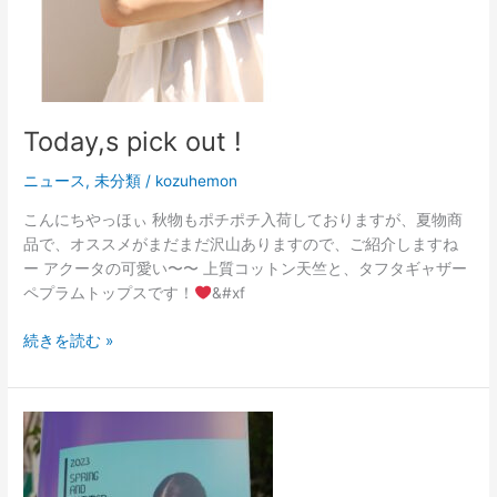
Today,s pick out !
ニュース
,
未分類
/
kozuhemon
こんにちやっほぃ 秋物もポチポチ入荷しておりますが、夏物商
品で、オススメがまだまだ沢山ありますので、ご紹介しますね
ー アクータの可愛い〜〜 上質コットン天竺と、タフタギャザー
ペプラムトップスです！
&#xf
続きを読む »
夏
に
ピ
ッ