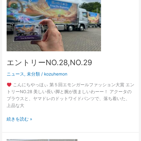
リ
ー
NO.28,NO.29
エントリーNO.28,NO.29
ニュース
,
未分類
/
kozuhemon
こんにちやっほぃ 第５回エモンガールファッション大賞 エン
トリーNO.28 美しい長い脚と腕が羨ましいわーー！ アクータの
ブラウスと、ヤマドレのドットワイドパンツで、落ち着いた、
上品な大
続きを読む »