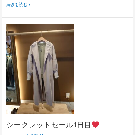
続きを読む »
シ
ー
ク
レ
ッ
ト
セ
ー
ル
1
日
目
シークレットセール1日目