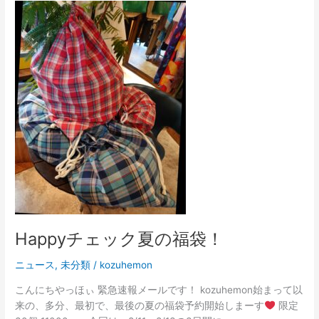
Happy
チ
ェ
ッ
ク
夏
の
福
袋！
Happyチェック夏の福袋！
ニュース
,
未分類
/
kozuhemon
こんにちやっほぃ 緊急速報メールです！ kozuhemon始まって以
来の、多分、最初で、最後の夏の福袋予約開始しまーす
限定