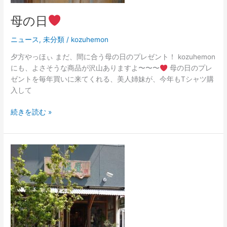
母の日
ニュース
,
未分類
/
kozuhemon
夕方やっほぃ まだ、間に合う母の日のプレゼント！ kozuhemon
にも、よさそうな商品が沢山ありますよ〜〜〜
母の日のプレ
ゼントを毎年買いに来てくれる、美人姉妹が、今年もTシャツ購
入して
続きを読む »
残
布
市
初
日！