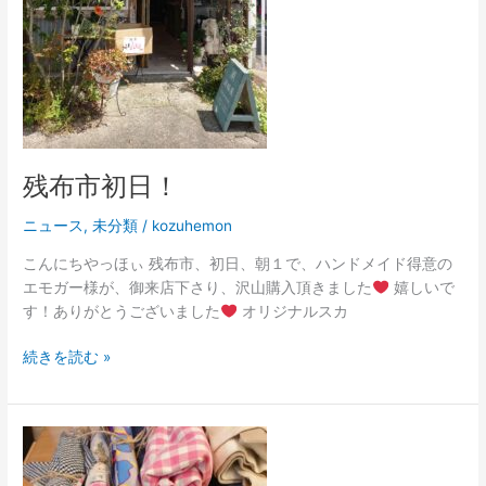
残布市初日！
ニュース
,
未分類
/
kozuhemon
こんにちやっほぃ 残布市、初日、朝１で、ハンドメイド得意の
エモガー様が、御来店下さり、沢山購入頂きました
嬉しいで
す！ありがとうございました
オリジナルスカ
続きを読む »
半
期
に