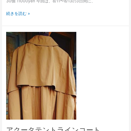
30個 11000yen 今回は、8/11〜8/13の3日間に、
続きを読む »
ア
ク
ー
タ
テ
ン
ト
ラ
イ
ン
コ
ー
ト
アクータテントラインコート