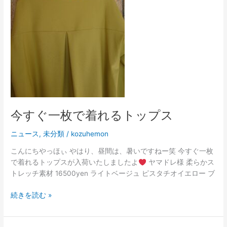
で
着
れ
る
ト
ッ
プ
ス
今すぐ一枚で着れるトップス
ニュース
,
未分類
/
kozuhemon
こんにちやっほぃ やはり、昼間は、暑いですねー笑 今すぐ一枚
で着れるトップスが入荷いたしましたよ
ヤマドレ様 柔らかス
トレッチ素材 16500yen ライトベージュ ピスタチオイエロー ブ
続きを読む »