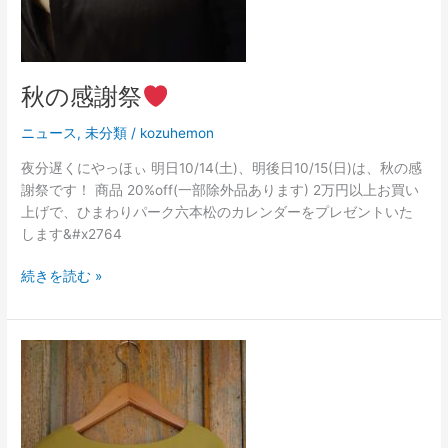
秋の感謝祭
ニュース
,
未分類
/
kozuhemon
夜分遅くにやっほぃ 明日10/14(土)、明後日10/15(日)は、秋の感
謝祭です！ 商品 20%off(一部除外品あります) 2万円以上お買い
上げで、ひまわりパーク六本松のカレンダーをプレゼントいた
します&#x2764
続きを読む »
今
す
ぐ
一
枚