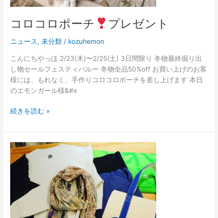
コロコロポーチ
プレゼント
ニュース
,
未分類
/
kozuhemon
こんにちやっほ 2/23(木)〜2/25(土) 3日間限り 冬物最終掘り出
し物セールフェスティバルー 冬物全品50%off お買い上げのお客
様には、もれなく、手作りコロコロポーチを差し上げます 本日
のエモンガール様&#x
続きを読む »
フ
リ
ー
の
福
袋
3