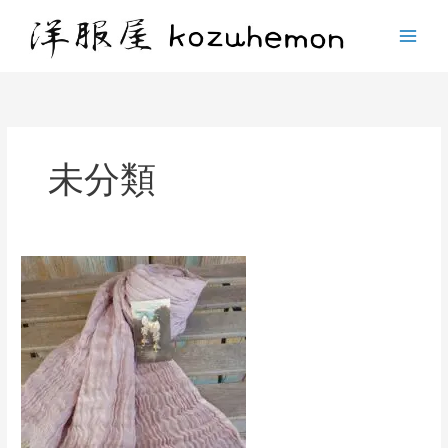
未分類
ス
ト
ー
ル
入
荷
し
ま
し