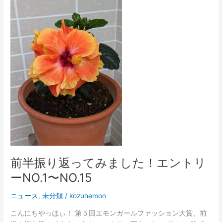
前
半
振
り
返
っ
て
み
ま
し
た！
エ
ン
ト
リ
前半振り返ってみました！エントリ
ー
ーNO.1〜NO.15
NO.1〜
NO.15
ニュース
,
未分類
/
kozuhemon
こんにちやっほぃ！ 第５回エモンガールファッション大賞、前