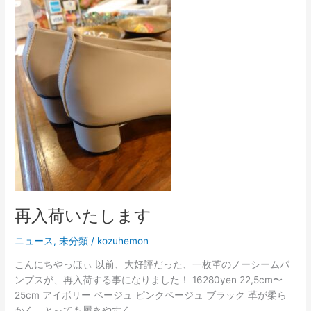
入
荷
い
た
し
ま
す
再入荷いたします
ニュース
,
未分類
/
kozuhemon
こんにちやっほぃ 以前、大好評だった、一枚革のノーシームパ
ンプスが、再入荷する事になりました！ 16280yen 22,5cm〜
25cm アイボリー ベージュ ピンクベージュ ブラック 革が柔ら
かく、とっても履きやすく、