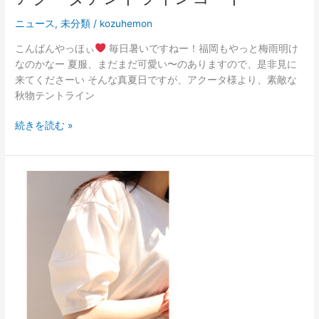
ニュース
,
未分類
/
kozuhemon
こんばんやっほぃ
毎日暑いですねー！福岡もやっと梅雨明け
なのかなー 夏服、まだまだ可愛い〜のありますので、是非見に
来てくださーい そんな真夏日ですが、アクータ様より、素敵な
秋物テントライン
続きを読む »
Today,s
pick
out
!