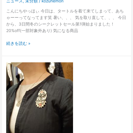
ニュース
,
未分類
/
kozuhemon
こんにちやっほぃ 今日は、タートルを着て来てしまって、あち
ゃーーってなってます笑 暑い、、、 気を取り直して、、、 今日
から、3日間冬のシークレットセール第1弾始まりました！
20%off(一部対象外あり) 気になる商品
続きを読む »
秋
の
感
謝
祭