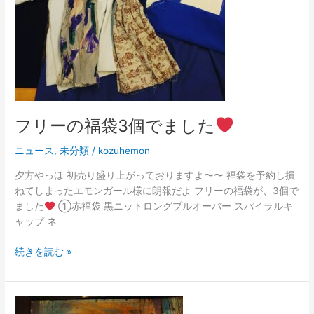
個
で
ま
し
た
フリーの福袋3個でました
ニュース
,
未分類
/
kozuhemon
夕方やっほ 初売り盛り上がっておりますよ〜〜 福袋を予約し損
ねてしまったエモンガール様に朗報だよ フリーの福袋が、3個で
ました
①赤福袋 黒ニットロングプルオーバー スパイラルキ
ャップ ネ
続きを読む »
謹