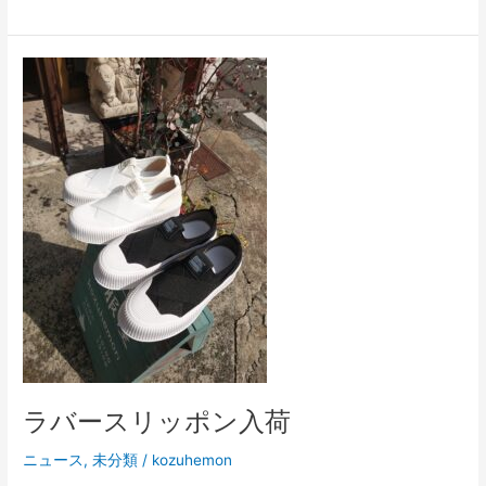
ラ
バ
ー
ス
リ
ッ
ポ
ン
入
荷
ラバースリッポン入荷
ニュース
,
未分類
/
kozuhemon