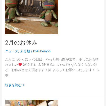
2月のお休み
ニュース
,
未分類
/
kozuhemon
こんにちやっほぃ 今日は、やっと晴れ間が出て、少し気分も晴
れました
2/12(月)、2/25(日)は、のっぴきならなくもないけ
ど、お休みさせて頂きます！笑 よろしくお願いいたします！ シ
ボ
続きを読む »
再