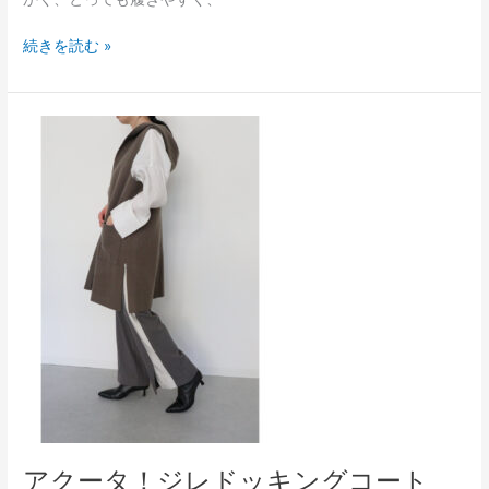
続きを読む »
ア
ク
ー
タ！
ジ
レ
ド
ッ
キ
ン
グ
コ
ー
ト
アクータ！ジレドッキングコート