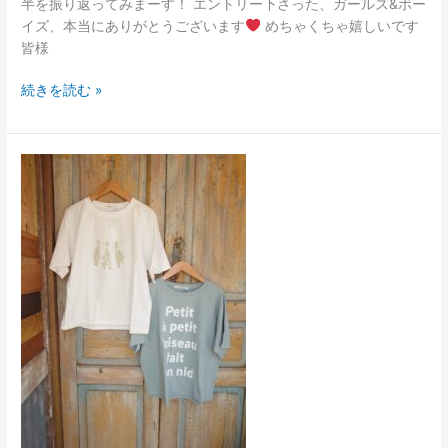
半を振り返ってみまーす！ エントリー下さった、ガールズ&ボー
イズ、本当にありがとうございます
めちゃくちゃ嬉しいです
皆様
続きを読む »
母
の
日