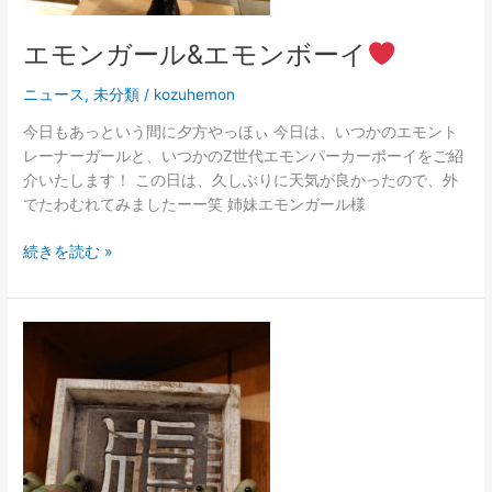
エモンガール&エモンボーイ
ニュース
,
未分類
/
kozuhemon
今日もあっという間に夕方やっほぃ 今日は、いつかのエモント
レーナーガールと、いつかのZ世代エモンパーカーボーイをご紹
介いたします！ この日は、久しぶりに天気が良かったので、外
でたわむれてみましたーー笑 姉妹エモンガール様
続きを読む »
2
月
の
お
休
み