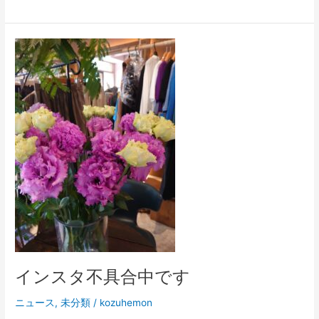
イ
ン
ス
タ
不
具
合
中
で
す
インスタ不具合中です
ニュース
,
未分類
/
kozuhemon