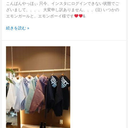
こんばんやっほぃ 只今、インスタにログインできない状態でご
ざいまして、、、、 大変申し訳ありません、、、(泣) いつかの
エモンガールと、エモンボーイ様です
&
続きを読む »
エ
モ
ン
ガ
ー
ル
&
エ
モ
ン
ボ
ー
イ