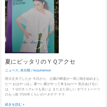
タ
リ
の
Ｙ
Ｑ
ア
ク
セ
夏にピッタリのＹＱアクセ
ニュース
,
未分類
/
kozuhemon
雨大丈夫でしたか 今日から、公園の蝉達が一斉に鳴き始めまし
たー おはやっほぃ 暑〜い夏がやって来るね〜〜 気分あげるに
は、ＹＱのネックレスも良いよ またまた珍しい ホワイトハーツ
のもっ前 1700年くらいのベネチア テラ
続きを読む »