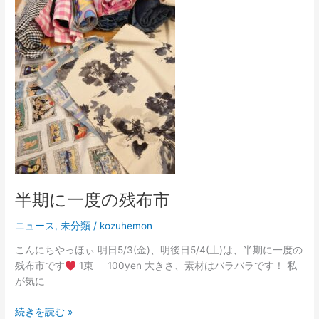
一
度
の
残
布
市
半期に一度の残布市
ニュース
,
未分類
/
kozuhemon
こんにちやっほぃ 明日5/3(金)、明後日5/4(土)は、半期に一度の
残布市です
1束 100yen 大きさ、素材はバラバラです！ 私
が気に
続きを読む »