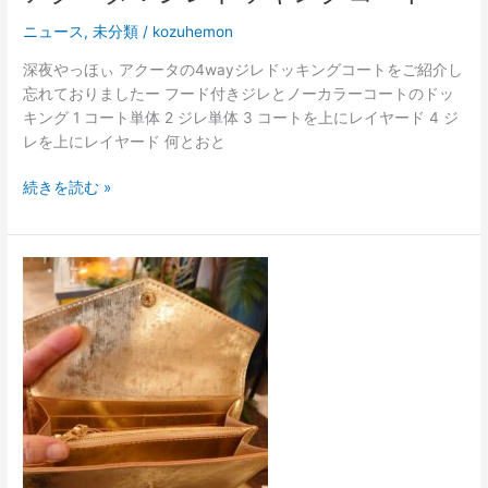
ニュース
,
未分類
/
kozuhemon
深夜やっほぃ アクータの4wayジレドッキングコートをご紹介し
忘れておりましたー フード付きジレとノーカラーコートのドッ
キング 1 コート単体 2 ジレ単体 3 コートを上にレイヤード 4 ジ
レを上にレイヤード 何とおと
続きを読む »
オ
リ
ジ
ナ
ル
ウ
ォ
レ
ッ
ト