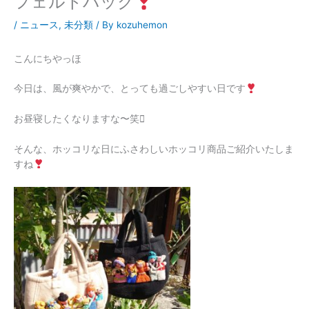
フェルトバック
/
ニュース
,
未分類
/ By
kozuhemon
こんにちやっほ
今日は、風が爽やかで、とっても過ごしやすい日です
お昼寝したくなりますな〜笑
そんな、ホッコリな日にふさわしいホッコリ商品ご紹介いたしま
すね