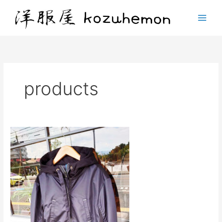
products
de,
dacca-
20220906