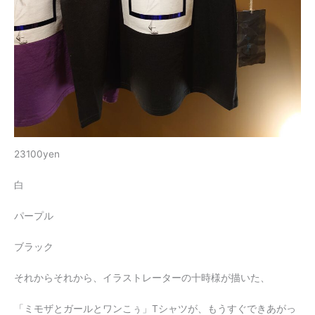
23100yen
白
パープル
ブラック
それからそれから、イラストレーターの十時様が描いた、
「ミモザとガールとワンこぅ」Tシャツが、もうすぐできあがっ