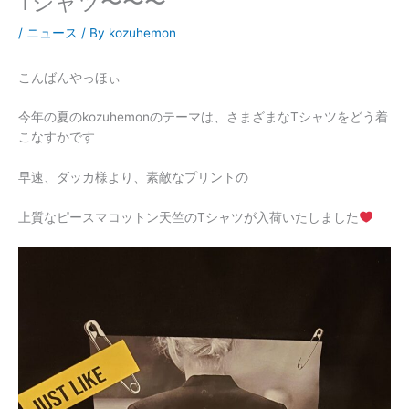
Tシャツ〜〜〜
/
ニュース
/ By
kozuhemon
こんばんやっほぃ
今年の夏のkozuhemonのテーマは、さまざまなTシャツをどう着
こなすかです
早速、ダッカ様より、素敵なプリントの
上質なピースマコットン天竺のTシャツが入荷いたしました