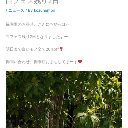
白フェス残り2日
/
ニュース
/ By
kozuhemon
福岡雨のお昼時、こんにちやっほぃ
白フェス残り2日となりましたよー
明日まで白いモノ全て20%off
御問い合わせ、御来店おまちしてまーす