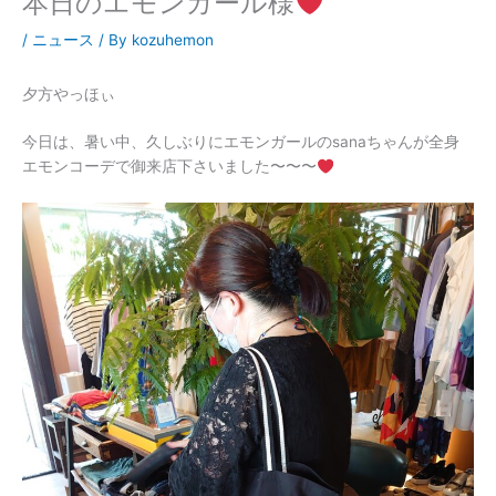
本日のエモンガール様
/
ニュース
/ By
kozuhemon
夕方やっほぃ
今日は、暑い中、久しぶりにエモンガールのsanaちゃんが全身
エモンコーデで御来店下さいました〜〜〜