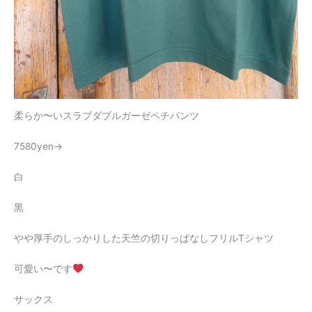
柔らか〜いスラブダブルガーゼペチパンツ
7580yen→
白
黒
やや厚手のしっかりした天竺の切りっぱなしフリルTシャツ
可愛い〜です
サックス