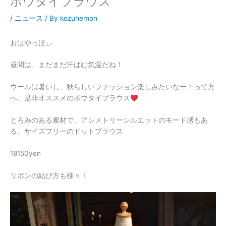
ボウタイブラウス
/
ニュース
/ By
kozuhemon
おはやっほぃ
昼間は、まだまだ汗ばむ気温だね！
ウールは暑いし、秋らしいファッション楽しみたいなー！って方
へ、是非オススメのボウタイブラウス
とろみのある素材で、アシメトリーシルエットのモード感もあ
る、サイズフリーのドットブラウス
18150yen
リボンの結び方も様々！