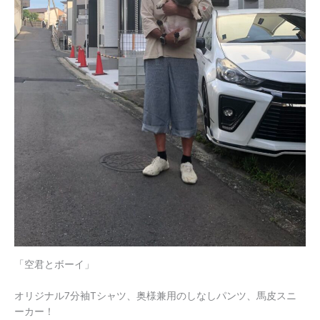
「空君とボーイ」
オリジナル7分袖Tシャツ、奥様兼用のしなしパンツ、馬皮スニ
ーカー！