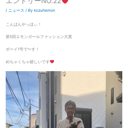
エントリーNO.22
/
ニュース
/ By
kozuhemon
こんばんやっほぃ！
第5回エモンガールファッション大賞
ボーイ1号で〜す！
めちゃくちゃ嬉しいです