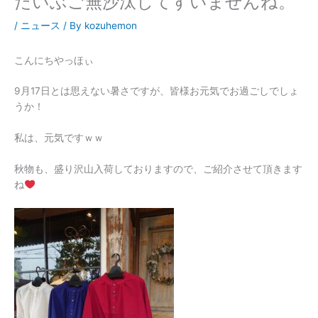
だいぶご無沙汰してすいませんね。
/
ニュース
/ By
kozuhemon
こんにちやっほぃ
9月17日とは思えない暑さですが、皆様お元気でお過ごしでしょ
うか！
私は、元気ですｗｗ
秋物も、盛り沢山入荷しておりますので、ご紹介させて頂きます
ね